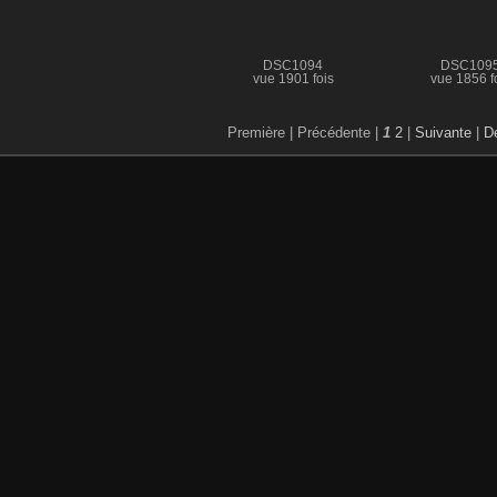
DSC1094
DSC109
vue 1901 fois
vue 1856 f
Première |
Précédente |
1
2
|
Suivante
|
De