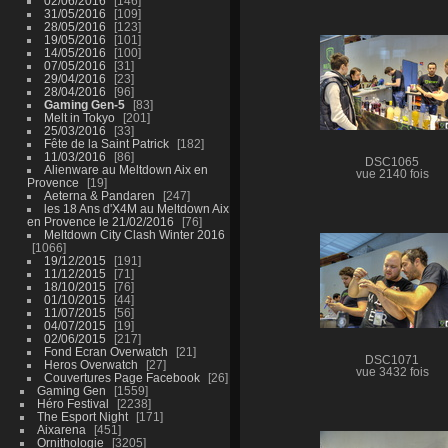
02/06/2016
146
31/05/2016
109
28/05/2016
123
19/05/2016
101
14/05/2016
100
07/05/2016
31
29/04/2016
23
28/04/2016
96
Gaming Gen-5
83
Melt in Tokyo
201
25/03/2016
33
Fête de la Saint Patrick
182
11/03/2016
86
DSC1065
Alienware au Meltdown Aix en
vue 2140 fois
Provence
19
Aeterna & Pandaren
247
les 18 Ans d'X4M au Meltdown Aix
en Provence le 21/02/2016
76
Meltdown City Clash Winter 2016
1066
19/12/2015
191
11/12/2015
71
18/10/2015
76
01/10/2015
44
11/07/2015
56
04/07/2015
19
02/06/2015
217
Fond Ecran Overwatch
21
DSC1071
Heros Overwatch
27
vue 3432 fois
Couvertures Page Facebook
26
Gaming Gen
1559
Héro Festival
2238
The Esport Night
171
Aixarena
451
Ornithologie
3205