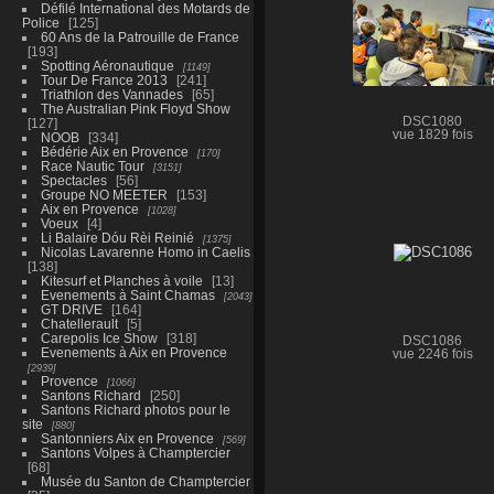
Défilé International des Motards de
Police
125
60 Ans de la Patrouille de France
193
Spotting Aéronautique
1149
Tour De France 2013
241
Triathlon des Vannades
65
The Australian Pink Floyd Show
DSC1080
127
vue 1829 fois
NOOB
334
Bédérie Aix en Provence
170
Race Nautic Tour
3151
Spectacles
56
Groupe NO MEETER
153
Aix en Provence
1028
Voeux
4
Li Balaire Dóu Rèi Reinié
1375
Nicolas Lavarenne Homo in Caelis
138
Kitesurf et Planches à voile
13
Evenements à Saint Chamas
2043
GT DRIVE
164
Chatellerault
5
Carepolis Ice Show
318
DSC1086
Evenements à Aix en Provence
vue 2246 fois
2939
Provence
1066
Santons Richard
250
Santons Richard photos pour le
site
880
Santonniers Aix en Provence
569
Santons Volpes à Champtercier
68
Musée du Santon de Champtercier