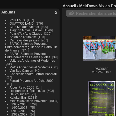
Accueil
/
MeltDown Aix en Pr
Albums
Rechercher dans ce lo
Pour Louis
167
QUATTRO LAND
279
Club Motauto Velaux
499
Avignon Motor Festival
1546
Pays d'Aix Auto Classic
319
Salon de l'Auto Aix
110
Carnaval des pirates
207
BA 701 Salon de Provence
Entrainement régulier de la Patrouille
de France
374
BA 701 Salon de Provence
Entraînement des élèves pilotes
39
Voitures Anciennes et Modernes
543
Motos Anciennes et Modernes
95
DSC0682
Van Bus Camion
49
vue 2522 fois
Concessionnaire Ferrari Maserati
27
Ferrari Provence Ardèche 2009
81
Alpes Retro 2005
14
Héliport de l'Hôpital d'Aix
603
Helico sur aix
22
KaiokenBar
2738
MeltDown Aix en Provence
8034
23/02/2018
129
14/02/2018
75
09/02/2018
76
23/12/2017
24