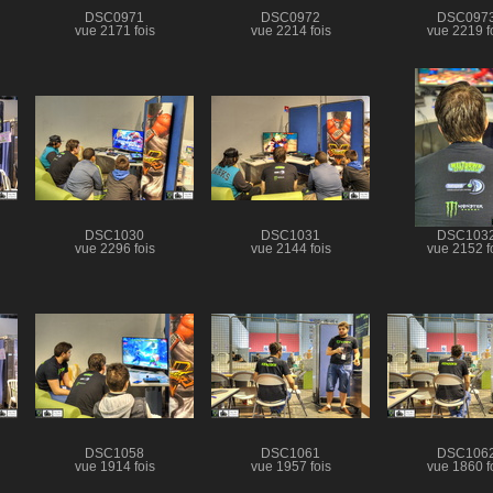
DSC0971
DSC0972
DSC097
vue 2171 fois
vue 2214 fois
vue 2219 f
DSC1030
DSC1031
DSC103
vue 2296 fois
vue 2144 fois
vue 2152 f
DSC1058
DSC1061
DSC106
vue 1914 fois
vue 1957 fois
vue 1860 f