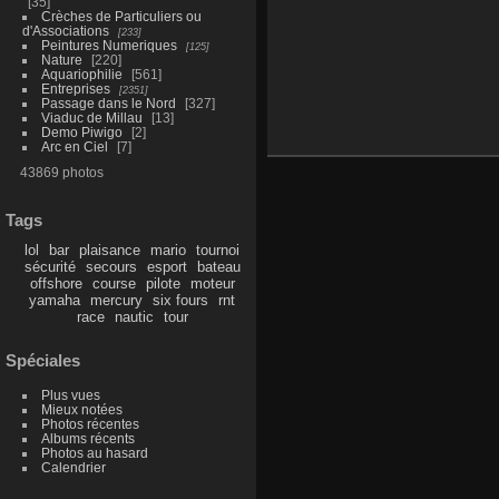
35
Crèches de Particuliers ou
d'Associations
233
Peintures Numeriques
125
Nature
220
Aquariophilie
561
Entreprises
2351
Passage dans le Nord
327
Viaduc de Millau
13
Demo Piwigo
2
Arc en Ciel
7
43869 photos
Tags
lol
bar
plaisance
mario
tournoi
sécurité
secours
esport
bateau
offshore
course
pilote
moteur
yamaha
mercury
six fours
rnt
race
nautic
tour
Spéciales
Plus vues
Mieux notées
Photos récentes
Albums récents
Photos au hasard
Calendrier