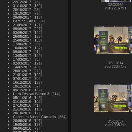
22/12/2017
76
DSC0969
31/10/2017
169
vue 2216 fois
20/10/2017
93
13/10/2017
78
29/09/2017
113
Gaming Gen 6
34
21/09/2017
121
09/09/2017
227
03/09/2017
129
26/08/2017
139
25/08/2017
153
17/06/2017
58
16/06/2017
132
09/06/2017
41
13/05/2017
129
17/03/2017
85
02/03/2017
121
DSC1014
vue 2264 fois
14/02/2017
48
28/01/2017
279
21/01/2017
199
07/01/2017
89
16/12/2016
133
10/12/2016
57
09/12/2016
169
Hero Festival Saison 3
214
05/11/2016
145
31/10/2016
102
27/10/2016
41
21/10/2016
116
20/10/2016
17
Concours Sushis Cocktails
354
20/08/2016
147
DSC1057
19/08/2016
178
vue 1935 fois
09/06/2016
73