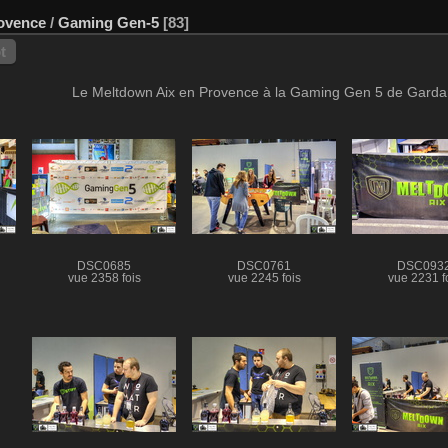
ovence
/
Gaming Gen-5
83
t
Le Meltdown Aix en Provence à la Gaming Gen 5 de Gardan
DSC0685
DSC0761
DSC093
vue 2358 fois
vue 2245 fois
vue 2231 f