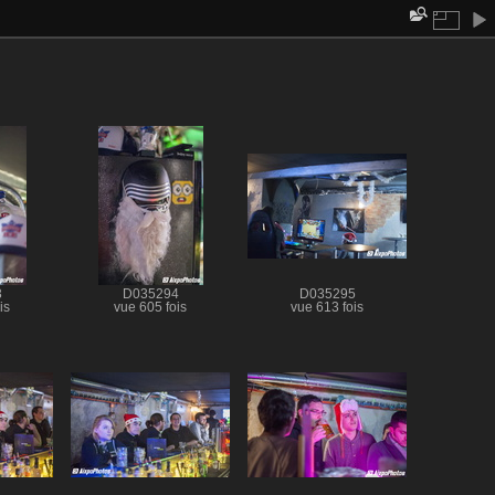
3
D035294
D035295
is
vue 605 fois
vue 613 fois