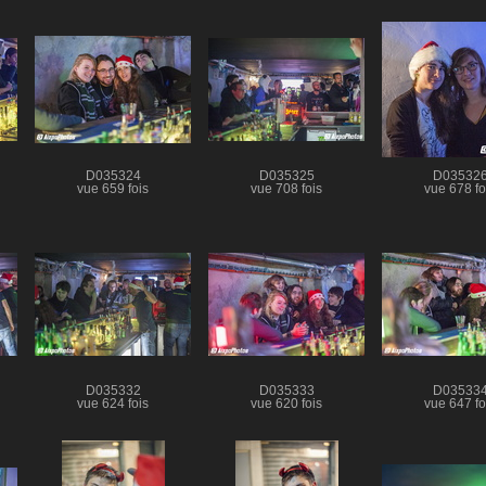
D035324
D035325
D03532
vue 659 fois
vue 708 fois
vue 678 fo
D035332
D035333
D03533
vue 624 fois
vue 620 fois
vue 647 fo