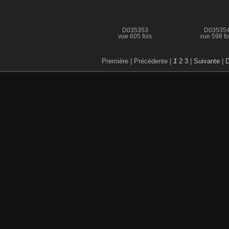
D035353
D03535
vue 605 fois
vue 598 fo
Première |
Précédente |
1
2
3
|
Suivante
|
D