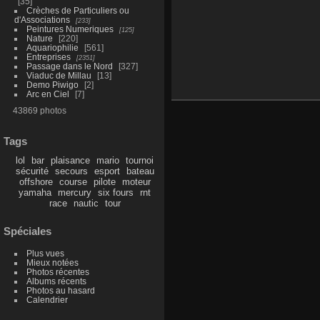
35
Crèches de Particuliers ou
d'Associations
233
Peintures Numeriques
125
Nature
220
Aquariophilie
561
Entreprises
2351
Passage dans le Nord
327
Viaduc de Millau
13
Demo Piwigo
2
Arc en Ciel
7
43869 photos
Tags
lol
bar
plaisance
mario
tournoi
sécurité
secours
esport
bateau
offshore
course
pilote
moteur
yamaha
mercury
six fours
rnt
race
nautic
tour
Spéciales
Plus vues
Mieux notées
Photos récentes
Albums récents
Photos au hasard
Calendrier