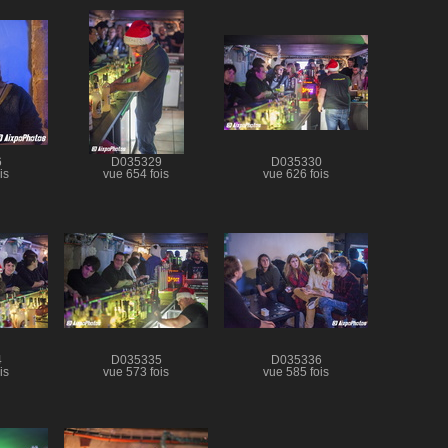
6
D035329
D035330
is
vue 654 fois
vue 626 fois
4
D035335
D035336
is
vue 573 fois
vue 585 fois