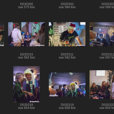
D035300
D035302
D03530
vue 575 fois
vue 584 fois
vue 588 fo
D035310
D035311
D03531
vue 582 fois
vue 582 fois
vue 597 fo
D035318
D035319
D03532
vue 654 fois
vue 658 fois
vue 654 fo