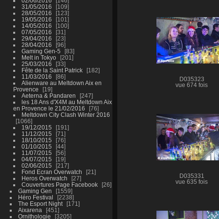
02/06/2016
146
31/05/2016
109
28/05/2016
123
19/05/2016
101
14/05/2016
100
07/05/2016
31
29/04/2016
23
28/04/2016
96
Gaming Gen-5
83
Melt in Tokyo
201
25/03/2016
33
Fête de la Saint Patrick
182
11/03/2016
86
D035323
Alienware au Meltdown Aix en
vue 674 fois
Provence
19
Aeterna & Pandaren
247
les 18 Ans d'X4M au Meltdown Aix
en Provence le 21/02/2016
76
Meltdown City Clash Winter 2016
1066
19/12/2015
191
11/12/2015
71
18/10/2015
76
01/10/2015
44
11/07/2015
56
04/07/2015
19
02/06/2015
217
Fond Ecran Overwatch
21
D035331
Heros Overwatch
27
vue 635 fois
Couvertures Page Facebook
26
Gaming Gen
1559
Héro Festival
2238
The Esport Night
171
Aixarena
451
Ornithologie
3205