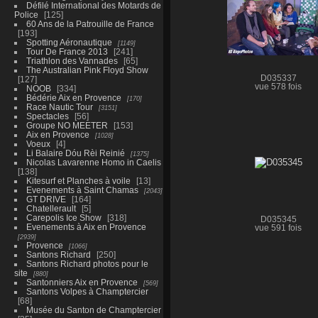
Défilé International des Motards de
Police
125
60 Ans de la Patrouille de France
193
Spotting Aéronautique
1149
Tour De France 2013
241
Triathlon des Vannades
65
The Australian Pink Floyd Show
D035337
127
vue 578 fois
NOOB
334
Bédérie Aix en Provence
170
Race Nautic Tour
3151
Spectacles
56
Groupe NO MEETER
153
Aix en Provence
1028
Voeux
4
Li Balaire Dóu Rèi Reinié
1375
Nicolas Lavarenne Homo in Caelis
138
Kitesurf et Planches à voile
13
Evenements à Saint Chamas
2043
GT DRIVE
164
Chatellerault
5
Carepolis Ice Show
318
D035345
Evenements à Aix en Provence
vue 591 fois
2939
Provence
1066
Santons Richard
250
Santons Richard photos pour le
site
880
Santonniers Aix en Provence
569
Santons Volpes à Champtercier
68
Musée du Santon de Champtercier