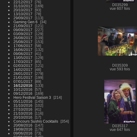
22/12/2017
76
D035299
31/10/2017
169
vue 607 fois
20/10/2017
93
13/10/2017
78
29/09/2017
113
Gaming Gen 6
34
21/09/2017
121
09/09/2017
227
03/09/2017
129
26/08/2017
139
25/08/2017
153
17/06/2017
58
16/06/2017
132
09/06/2017
41
13/05/2017
129
17/03/2017
85
02/03/2017
121
D035309
vue 593 fois
14/02/2017
48
28/01/2017
279
21/01/2017
199
07/01/2017
89
16/12/2016
133
10/12/2016
57
09/12/2016
169
Hero Festival Saison 3
214
05/11/2016
145
31/10/2016
102
27/10/2016
41
21/10/2016
116
20/10/2016
17
Concours Sushis Cocktails
354
20/08/2016
147
D035317
19/08/2016
178
vue 647 fois
09/06/2016
73