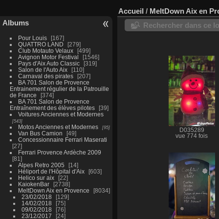
Accueil
/
MeltDown Aix en Pr
Albums
Rechercher dans ce lo
Pour Louis
167
QUATTRO LAND
279
Club Motauto Velaux
499
Avignon Motor Festival
1546
Pays d'Aix Auto Classic
319
Salon de l'Auto Aix
110
Carnaval des pirates
207
BA 701 Salon de Provence
Entrainement régulier de la Patrouille
de France
374
BA 701 Salon de Provence
Entraînement des élèves pilotes
39
Voitures Anciennes et Modernes
543
Motos Anciennes et Modernes
95
D035289
Van Bus Camion
49
vue 774 fois
Concessionnaire Ferrari Maserati
27
Ferrari Provence Ardèche 2009
81
Alpes Retro 2005
14
Héliport de l'Hôpital d'Aix
603
Helico sur aix
22
KaiokenBar
2738
MeltDown Aix en Provence
8034
23/02/2018
129
14/02/2018
75
09/02/2018
76
23/12/2017
24