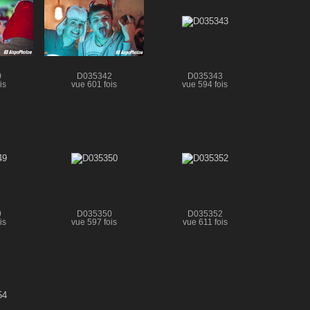
0
D035342
D035343
is
vue 601 fois
vue 594 fois
9
D035350
D035352
is
vue 597 fois
vue 611 fois