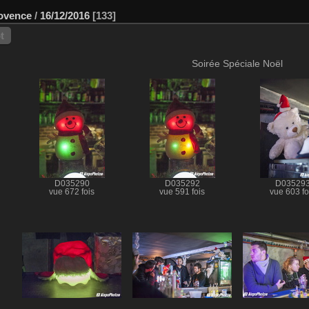
ovence
/
16/12/2016
133
t
Soirée Spéciale Noël
D035290
D035292
D03529
vue 672 fois
vue 591 fois
vue 603 fo