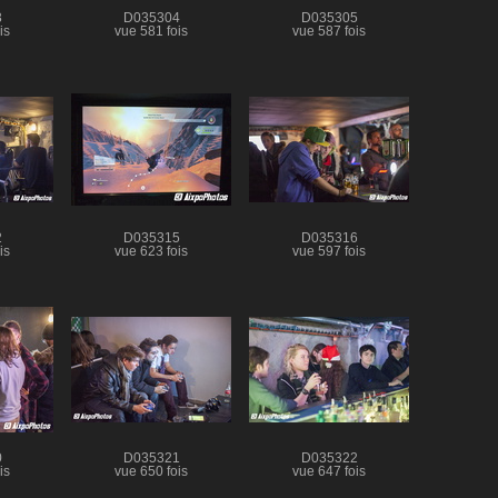
3
D035304
D035305
is
vue 581 fois
vue 587 fois
2
D035315
D035316
is
vue 623 fois
vue 597 fois
0
D035321
D035322
is
vue 650 fois
vue 647 fois