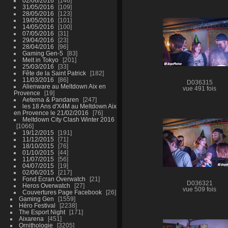
02/06/2016
146
31/05/2016
109
28/05/2016
123
19/05/2016
101
14/05/2016
100
07/05/2016
31
29/04/2016
23
28/04/2016
96
Gaming Gen-5
83
Melt in Tokyo
201
25/03/2016
33
Fête de la Saint Patrick
182
11/03/2016
86
D036315
Alienware au Meltdown Aix en
vue 491 fois
Provence
19
Aeterna & Pandaren
247
les 18 Ans d'X4M au Meltdown Aix
en Provence le 21/02/2016
76
Meltdown City Clash Winter 2016
1066
19/12/2015
191
11/12/2015
71
18/10/2015
76
01/10/2015
44
11/07/2015
56
04/07/2015
19
02/06/2015
217
Fond Ecran Overwatch
21
D036321
Heros Overwatch
27
vue 509 fois
Couvertures Page Facebook
26
Gaming Gen
1559
Héro Festival
2238
The Esport Night
171
Aixarena
451
Ornithologie
3205