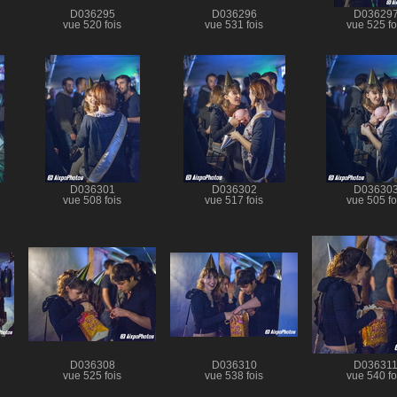
D036295
D036296
D03629
vue 520 fois
vue 531 fois
vue 525 fo
D036301
D036302
D03630
vue 508 fois
vue 517 fois
vue 505 fo
D036308
D036310
D03631
vue 525 fois
vue 538 fois
vue 540 fo