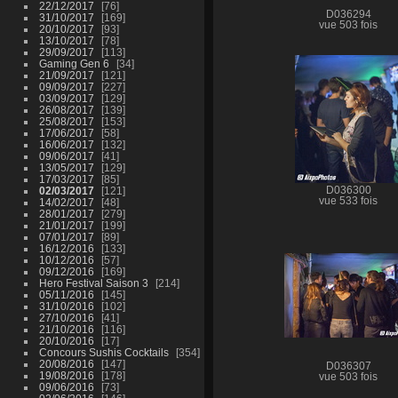
22/12/2017
76
D036294
31/10/2017
169
vue 503 fois
20/10/2017
93
13/10/2017
78
29/09/2017
113
Gaming Gen 6
34
21/09/2017
121
09/09/2017
227
03/09/2017
129
26/08/2017
139
25/08/2017
153
17/06/2017
58
16/06/2017
132
09/06/2017
41
13/05/2017
129
17/03/2017
85
02/03/2017
121
D036300
vue 533 fois
14/02/2017
48
28/01/2017
279
21/01/2017
199
07/01/2017
89
16/12/2016
133
10/12/2016
57
09/12/2016
169
Hero Festival Saison 3
214
05/11/2016
145
31/10/2016
102
27/10/2016
41
21/10/2016
116
20/10/2016
17
Concours Sushis Cocktails
354
20/08/2016
147
D036307
19/08/2016
178
vue 503 fois
09/06/2016
73