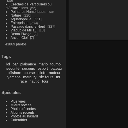
35
Crèches de Particuliers ou
d'Associations
233
Peintures Numeriques
125
Nature
220
Aquariophilie
561
Entreprises
2351
Passage dans le Nord
327
Viaduc de Millau
13
Demo Piwigo
2
Arc en Ciel
7
43869 photos
Tags
lol
bar
plaisance
mario
tournoi
sécurité
secours
esport
bateau
offshore
course
pilote
moteur
yamaha
mercury
six fours
rnt
race
nautic
tour
Spéciales
Plus vues
Mieux notées
Photos récentes
Albums récents
Photos au hasard
Calendrier