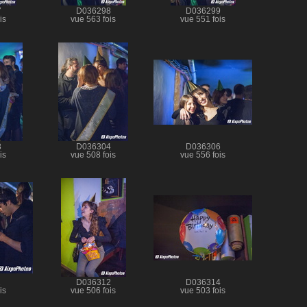
7
D036298
D036299
is
vue 563 fois
vue 551 fois
3
D036304
D036306
is
vue 508 fois
vue 556 fois
1
D036312
D036314
is
vue 506 fois
vue 503 fois