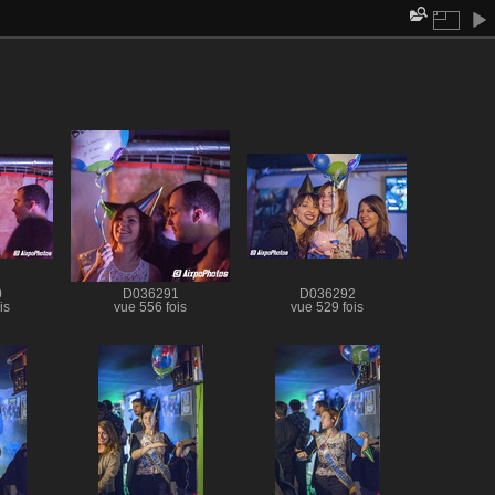
0
D036291
D036292
is
vue 556 fois
vue 529 fois