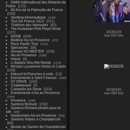
Défilé International des Motards de
Police
125
60 Ans de la Patrouille de France
193
Spotting Aéronautique
1149
Tour De France 2013
241
Triathlon des Vannades
65
The Australian Pink Floyd Show
D036328
127
vue 555 fois
NOOB
334
Bédérie Aix en Provence
170
Race Nautic Tour
3151
Spectacles
56
Groupe NO MEETER
153
Aix en Provence
1028
Voeux
4
Li Balaire Dóu Rèi Reinié
1375
Nicolas Lavarenne Homo in Caelis
138
Kitesurf et Planches à voile
13
Evenements à Saint Chamas
2043
GT DRIVE
164
Chatellerault
5
Carepolis Ice Show
318
D036335
Evenements à Aix en Provence
vue 488 fois
2939
Provence
1066
Santons Richard
250
Santons Richard photos pour le
site
880
Santonniers Aix en Provence
569
Santons Volpes à Champtercier
68
Musée du Santon de Champtercier