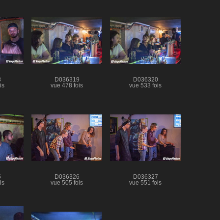
8
D036319
D036320
is
vue 478 fois
vue 533 fois
5
D036326
D036327
is
vue 505 fois
vue 551 fois