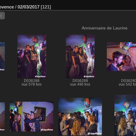
ovence
/
02/03/2017
121
t
Anniversaire de Laurine
D036288
D036289
D03629
vue 578 fois
vue 496 fois
vue 542 fo