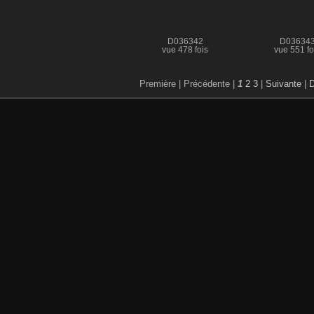
D036342
D03634
vue 478 fois
vue 551 fo
Première |
Précédente |
1
2
3
|
Suivante
|
D