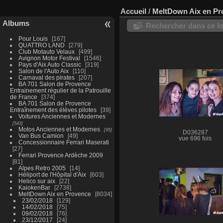
Accueil
/
MeltDown Aix en Pr
Albums
Rechercher dans ce lo
Pour Louis
167
QUATTRO LAND
279
Club Motauto Velaux
499
Avignon Motor Festival
1546
Pays d'Aix Auto Classic
319
Salon de l'Auto Aix
110
Carnaval des pirates
207
BA 701 Salon de Provence
Entrainement régulier de la Patrouille
de France
374
BA 701 Salon de Provence
Entraînement des élèves pilotes
39
Voitures Anciennes et Modernes
543
Motos Anciennes et Modernes
95
D036287
Van Bus Camion
49
vue 696 fois
Concessionnaire Ferrari Maserati
27
Ferrari Provence Ardèche 2009
81
Alpes Retro 2005
14
Héliport de l'Hôpital d'Aix
603
Helico sur aix
22
KaiokenBar
2738
MeltDown Aix en Provence
8034
23/02/2018
129
14/02/2018
75
09/02/2018
76
23/12/2017
24