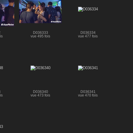
2
D036333
D036334
is
vue 495 fois
vue 477 fois
8
D036340
D036341
is
vue 473 fois
vue 470 fois