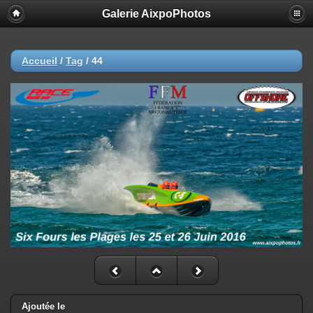
Galerie AixpoPhotos
Accueil
/
Tag
/
44
Ajoutée le