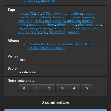
dimanche 24 juillet 2016
Tags
bateau
,
C11
,
C5
,
C99
,
catflyer
,
compétition
,
course
,
criscat
,
diabolik boat
,
dolphin
,
E10
,
espace power
,
excalibur
,
jet sky
,
mer
,
mercury
,
miss cat
,
moteur
,
nautic
,
nautico
,
offshore
,
pilote
,
plage
,
plaisance
,
race
,
rnt
,
secours
,
sécurité
,
six fours
,
thundercat
,
tour
,
V10
,
V12
,
V2
,
V3
,
V5
,
V6
,
V8
,
verado
,
yamaha
Albums
Race Nautic Tour
/
Race Nautic Tour 2016
/
C5
SIX FOURS PLAISANCE
Visites
83069
Score
pas de note
Notez cette photo
0
1
2
3
4
5
0 commentaire