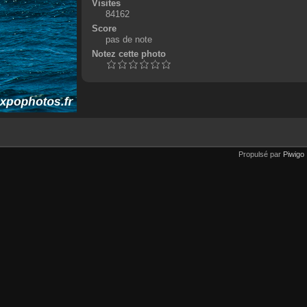
Visites
84162
Score
pas de note
Notez cette photo
Propulsé par
Piwigo