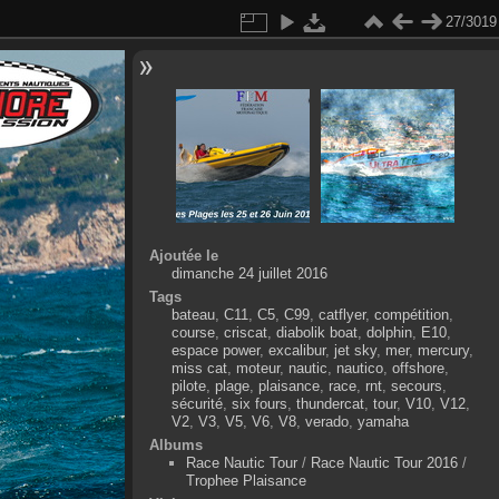
27/3019
Ajoutée le
dimanche 24 juillet 2016
Tags
bateau
,
C11
,
C5
,
C99
,
catflyer
,
compétition
,
course
,
criscat
,
diabolik boat
,
dolphin
,
E10
,
espace power
,
excalibur
,
jet sky
,
mer
,
mercury
,
miss cat
,
moteur
,
nautic
,
nautico
,
offshore
,
pilote
,
plage
,
plaisance
,
race
,
rnt
,
secours
,
sécurité
,
six fours
,
thundercat
,
tour
,
V10
,
V12
,
V2
,
V3
,
V5
,
V6
,
V8
,
verado
,
yamaha
Albums
Race Nautic Tour
/
Race Nautic Tour 2016
/
Trophee Plaisance