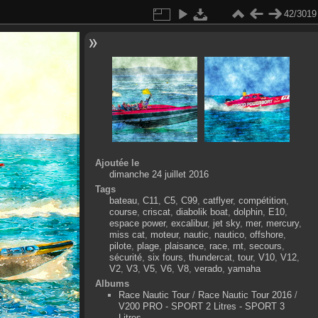
42/3019
Ajoutée le
dimanche 24 juillet 2016
Tags
bateau
,
C11
,
C5
,
C99
,
catflyer
,
compétition
,
course
,
criscat
,
diabolik boat
,
dolphin
,
E10
,
espace power
,
excalibur
,
jet sky
,
mer
,
mercury
,
miss cat
,
moteur
,
nautic
,
nautico
,
offshore
,
pilote
,
plage
,
plaisance
,
race
,
rnt
,
secours
,
sécurité
,
six fours
,
thundercat
,
tour
,
V10
,
V12
,
V2
,
V3
,
V5
,
V6
,
V8
,
verado
,
yamaha
Albums
Race Nautic Tour
/
Race Nautic Tour 2016
/
V200 PRO - SPORT 2 Litres - SPORT 3
Litres