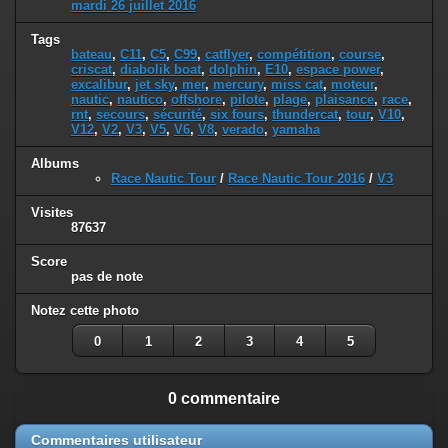
mardi 26 juillet 2016
Tags
bateau
,
C11
,
C5
,
C99
,
catflyer
,
compétition
,
course
,
criscat
,
diabolik boat
,
dolphin
,
E10
,
espace power
,
excalibur
,
jet sky
,
mer
,
mercury
,
miss cat
,
moteur
,
nautic
,
nautico
,
offshore
,
pilote
,
plage
,
plaisance
,
race
,
rnt
,
secours
,
sécurité
,
six fours
,
thundercat
,
tour
,
V10
,
V12
,
V2
,
V3
,
V5
,
V6
,
V8
,
verado
,
yamaha
Albums
Race Nautic Tour
/
Race Nautic Tour 2016
/
V3
Visites
87637
Score
pas de note
Notez cette photo
0
1
2
3
4
5
0 commentaire
Commentaires utilisateur