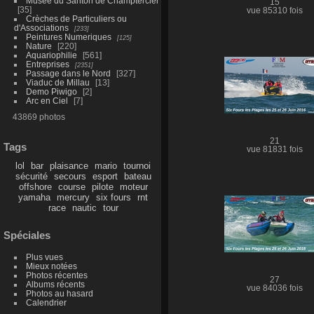
Musée du Santon de Champtercier
15
35
vue 85310 fois
Crèches de Particuliers ou
d'Associations
233
Peintures Numeriques
125
Nature
220
Aquariophilie
561
Entreprises
2351
Passage dans le Nord
327
Viaduc de Millau
13
Demo Piwigo
2
Arc en Ciel
7
43869 photos
21
Tags
vue 81831 fois
lol
bar
plaisance
mario
tournoi
sécurité
secours
esport
bateau
offshore
course
pilote
moteur
yamaha
mercury
six fours
rnt
race
nautic
tour
Spéciales
Plus vues
Mieux notées
Photos récentes
27
Albums récents
vue 84036 fois
Photos au hasard
Calendrier