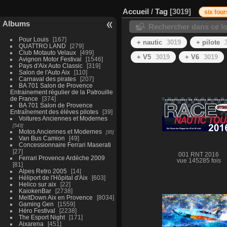
Accueil
/
Tag
3019
six four
Albums
Rechercher dans ce lo
Pour Louis
167
+ nautic
3019
+ pilote
QUATTRO LAND
279
Club Motauto Velaux
499
+ V5
3019
+ V6
3019
Avignon Motor Festival
1546
Pays d'Aix Auto Classic
319
Salon de l'Auto Aix
110
Carnaval des pirates
207
BA 701 Salon de Provence
Entrainement régulier de la Patrouille
de France
374
BA 701 Salon de Provence
Entraînement des élèves pilotes
39
Voitures Anciennes et Modernes
543
Motos Anciennes et Modernes
95
Van Bus Camion
49
Concessionnaire Ferrari Maserati
27
001 RNT 2016
Ferrari Provence Ardèche 2009
vue 145285 fois
81
Alpes Retro 2005
14
Héliport de l'Hôpital d'Aix
603
Helico sur aix
22
KaiokenBar
2738
MeltDown Aix en Provence
8034
Gaming Gen
1559
Héro Festival
2238
The Esport Night
171
Aixarena
451