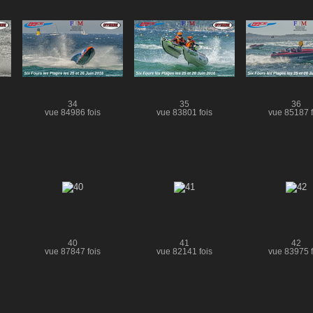
34
35
36
vue 84986 fois
vue 83801 fois
vue 85187 f
40
41
42
vue 87847 fois
vue 82141 fois
vue 83975 f