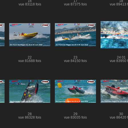
16
17
18
vue 83118 fois
vue 87375 fois
vue 89413 f
22
23
24 01
vue 81688 fois
vue 84150 fois
vue 83950 f
28
29
30
vue 86328 fois
vue 83035 fois
vue 86420 f