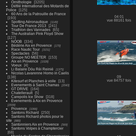
Ornithologie
3205
Défilé International des Motards de
Police
125
60 Ans de la Patrouille de France
04 01
193
vue 88161 fois
Spotting Aéronautique
1149
Tour De France 2013
241
Triathlon des Vannades
65
The Australian Pink Floyd Show
127
NOOB
334
Bédérie Aix en Provence
170
Race Nautic Tour
3151
Spectacles
56
Groupe NO MEETER
153
Aix en Provence
1028
Voeux
4
Li Balaire Dóu Rèi Reinié
1375
Nicolas Lavarenne Homo in Caelis
138
09
vue 84757 fois
Kitesurf et Planches à voile
13
Evenements à Saint Chamas
2043
GT DRIVE
164
Chatellerault
5
Carepolis Ice Show
318
Evenements à Aix en Provence
2939
Provence
1066
Santons Richard
250
Santons Richard photos pour le
site
880
Santonniers Aix en Provence
569
Santons Volpes à Champtercier
68