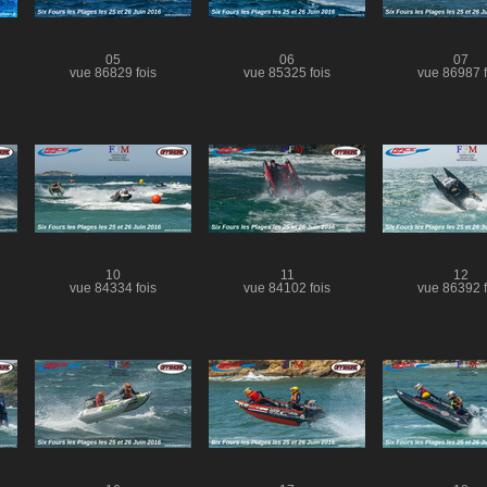
05
06
07
vue 86829 fois
vue 85325 fois
vue 86987 f
10
11
12
vue 84334 fois
vue 84102 fois
vue 86392 f