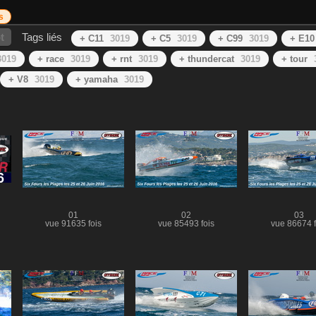
s
t
Tags liés
+ C11
3019
+ C5
3019
+ C99
3019
+ E10
3019
+ race
3019
+ rnt
3019
+ thundercat
3019
+ tour
+ V8
3019
+ yamaha
3019
01
02
03
vue 91635 fois
vue 85493 fois
vue 86674 f