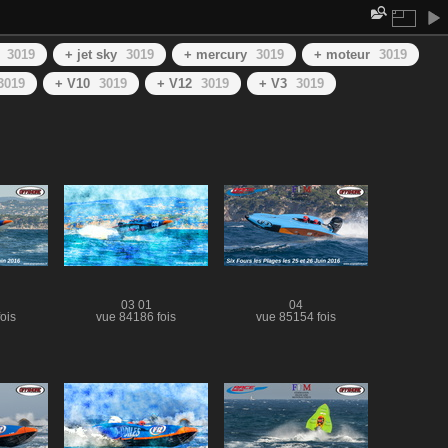
3019
+ jet sky
3019
+ mercury
3019
+ moteur
3019
3019
+ V10
3019
+ V12
3019
+ V3
3019
03 01
04
ois
vue 84186 fois
vue 85154 fois