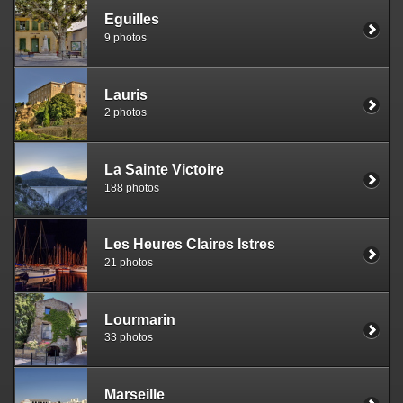
Eguilles
9 photos
Lauris
2 photos
La Sainte Victoire
188 photos
Les Heures Claires Istres
21 photos
Lourmarin
33 photos
Marseille